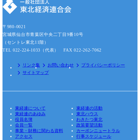
〒980-0021
宮城県仙台市青葉区中央二丁目9番10号
（セントレ東北11階）
TEL 022-224-1033（代表） FAX 022-262-7062
リンク集
お問い合わせ
プライバシーポリシー
サイトマップ
東経連について
東経連の活動
東経連のあゆみ
東北ハウス
役員名簿
わきたつ東北
会員一覧
政策要望活動
事業・財務に関わる資料
カーボンニュートラル
アクセス
行事スケジュール