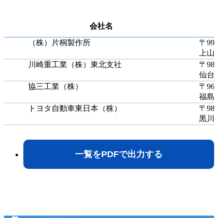
会社名
（株）片桐製作所
〒999
上山
川崎重工業（株）東北支社
〒980
仙台
協三工業（株）
〒960
福島
トヨタ自動車東日本（株）
〒981
黒川