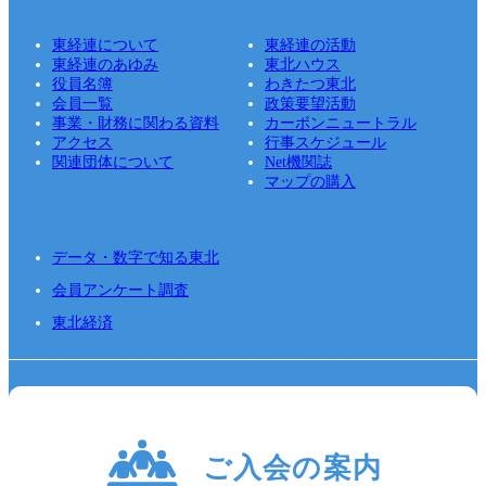
東経連について
東経連の活動
東経連のあゆみ
東北ハウス
役員名簿
わきたつ東北
会員一覧
政策要望活動
事業・財務に関わる資料
カーボンニュートラル
アクセス
行事スケジュール
関連団体について
Net機関誌
マップの購入
データ・数字で知る東北
会員アンケート調査
東北経済