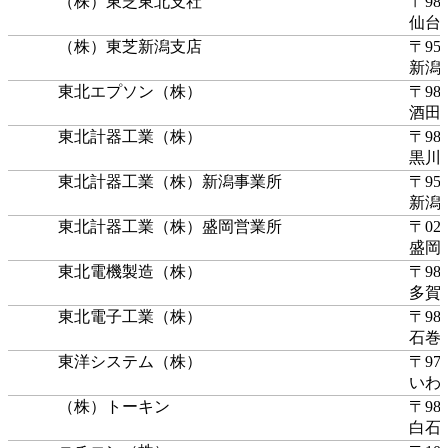
（株）東芝東北支社
〒980
仙台
（株）東芝新潟支店
〒950
新潟
東北エプソン（株）
〒988
酒田
東北計器工業（株）
〒981
黒川
東北計器工業（株）新潟事業所
〒950
新潟
東北計器工業（株）盛岡営業所
〒020
盛岡
東北電機製造（株）
〒985
多賀
東北電子工業（株）
〒987
石巻
東洋システム（株）
〒972
いわ
（株）トーキン
〒989
白石