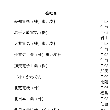
会社名
愛知電機（株）東北支社
〒980
仙台
岩手大崎電気（株）
〒020
岩手
大井電気（株）東北支社
〒980
仙台
沖電気工業（株）東北支社
〒980
仙台
加美電子工業（株）
〒981
加美
（株）かわでん
〒999
南陽
北芝電機（株）
〒960
福島
北日本工業（株）
〒984
仙台
北日本電線サービス（株）
〒981