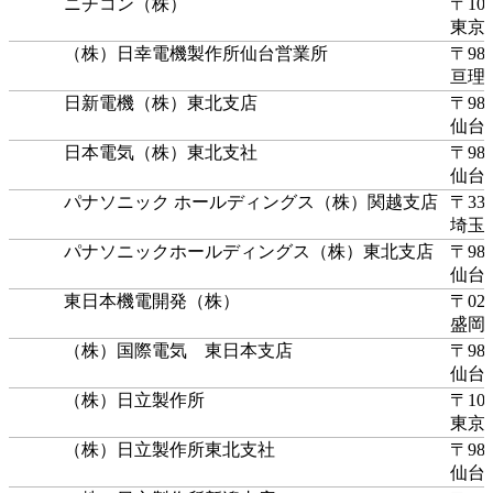
ニチコン（株）
〒103
東京
（株）日幸電機製作所仙台営業所
〒989
亘理
日新電機（株）東北支店
〒980
仙台
日本電気（株）東北支社
〒980
仙台
パナソニック ホールディングス（株）関越支店
〒338
埼玉
パナソニックホールディングス（株）東北支店
〒980
仙台
東日本機電開発（株）
〒020
盛岡市
（株）国際電気 東日本支店
〒980
仙台
（株）日立製作所
〒100
東京
（株）日立製作所東北支社
〒980
仙台