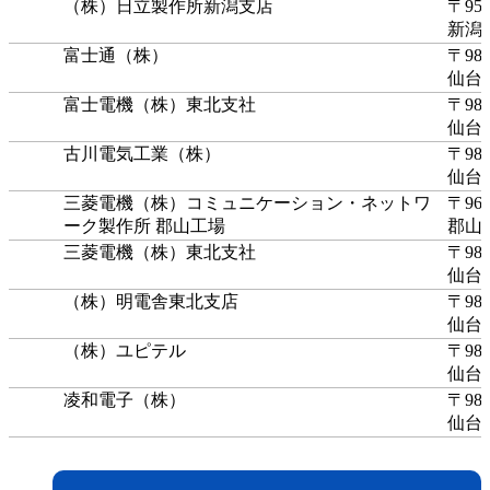
（株）日立製作所新潟支店
〒950
新潟
富士通（株）
〒980
仙台
富士電機（株）東北支社
〒980
仙台
古川電気工業（株）
〒983
仙台
三菱電機（株）コミュニケーション・ネットワ
〒963
ーク製作所 郡山工場
郡山
三菱電機（株）東北支社
〒980
仙台
（株）明電舎東北支店
〒980
仙台
（株）ユピテル
〒984
仙台市
凌和電子（株）
〒984
仙台