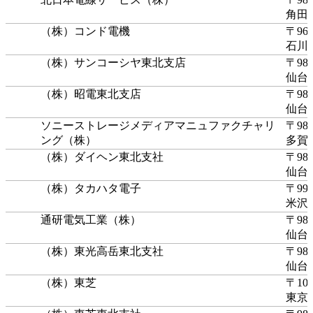
角田
（株）コンド電機
〒963
石川
（株）サンコーシヤ東北支店
〒980
仙台
（株）昭電東北支店
〒980
仙台
ソニーストレージメディアマニュファクチャリ
〒985
ング（株）
多賀
（株）ダイヘン東北支社
〒981
仙台
（株）タカハタ電子
〒992
米沢
通研電気工業（株）
〒981
仙台
（株）東光高岳東北支社
〒980
仙台
（株）東芝
〒105
東京