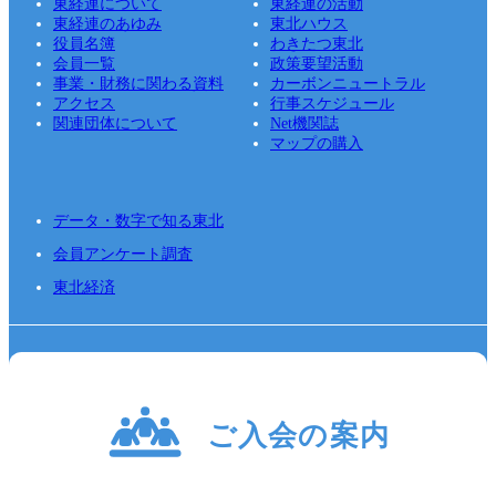
東経連について
東経連の活動
東経連のあゆみ
東北ハウス
役員名簿
わきたつ東北
会員一覧
政策要望活動
事業・財務に関わる資料
カーボンニュートラル
アクセス
行事スケジュール
関連団体について
Net機関誌
マップの購入
データ・数字で知る東北
会員アンケート調査
東北経済