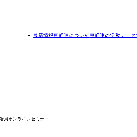
最新情報
東経連について
東経連の活動
データ
用オンラインセミナー...