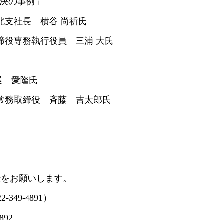
題解決の事例」
社長 横谷 尚祈氏
専務執行役員 三浦 大氏
」
 愛隆氏
取締役 斉藤 吉太郎氏
録をお願いします。
49-4891）
892