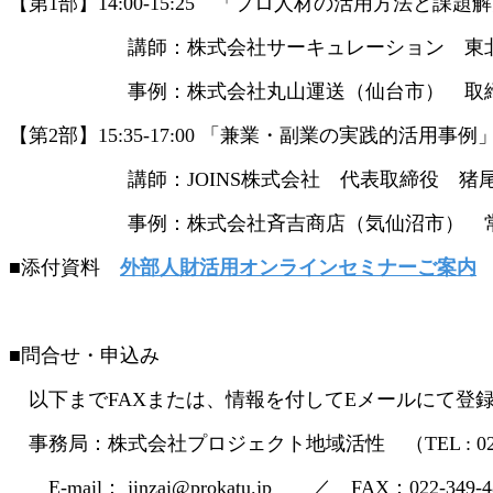
【第1部】14:00-15:25 「プロ人材の活用方法と課
講師：株式会社サーキュレーション 東北支
事例：株式会社丸山運送（仙台市） 取締役
【第2部】15:35-17:00 「兼業・副業の実践的活用事例
講師：JOINS株式会社 代表取締役 猪尾
事例：株式会社斉吉商店（気仙沼市） 常務
■添付資料
外部人財活用オンラインセミナーご案内
■問合せ・申込み
以下までFAXまたは、情報を付してEメールにて登
事務局：株式会社プロジェクト地域活性 （TEL : 022-3
E-mail： jinzai@prokatu.jp ／ FAX：022-349-4