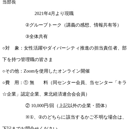
当部長
2021年4月より現職
②グループトーク（講義の感想、情報共有等）
③全体共有
○対 象：女性活躍やダイバーシティ推進の担当責任者、部
下を持つ管理職の皆さま
○その他：Zoomを使用したオンライン開催
○費 用：① 無 料（同センター会員、当センター「キラ
☆企業」認定企業、東北経済連合会会員）
② 10,000円/回（上記以外の企業・団体）
※①、②のどちらに該当するかご不明な場合は、
下記までお問合せください。