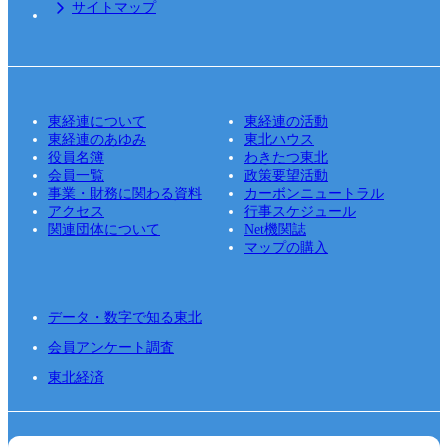
サイトマップ
東経連について
東経連の活動
東経連のあゆみ
東北ハウス
役員名簿
わきたつ東北
会員一覧
政策要望活動
事業・財務に関わる資料
カーボンニュートラル
アクセス
行事スケジュール
関連団体について
Net機関誌
マップの購入
データ・数字で知る東北
会員アンケート調査
東北経済