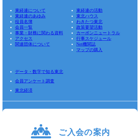
東経連について
東経連の活動
東経連のあゆみ
東北ハウス
役員名簿
わきたつ東北
会員一覧
政策要望活動
事業・財務に関わる資料
カーボンニュートラル
アクセス
行事スケジュール
関連団体について
Net機関誌
マップの購入
データ・数字で知る東北
会員アンケート調査
東北経済