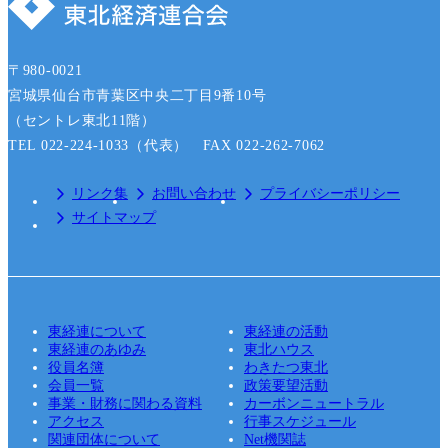
〒980-0021
宮城県仙台市青葉区中央二丁目9番10号
（セントレ東北11階）
TEL 022-224-1033（代表） FAX 022-262-7062
リンク集
お問い合わせ
プライバシーポリシー
サイトマップ
東経連について
東経連の活動
東経連のあゆみ
東北ハウス
役員名簿
わきたつ東北
会員一覧
政策要望活動
事業・財務に関わる資料
カーボンニュートラル
アクセス
行事スケジュール
関連団体について
Net機関誌