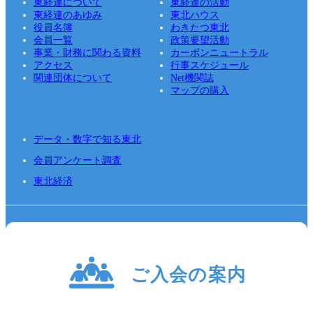
東経連について
東経連の活動
東経連のあゆみ
東北ハウス
役員名簿
わきたつ東北
会員一覧
政策要望活動
事業・財務に関わる資料
カーボンニュートラル
アクセス
行事スケジュール
関連団体について
Net機関誌
マップの購入
データ・数字で知る東北
会員アンケート調査
東北経済