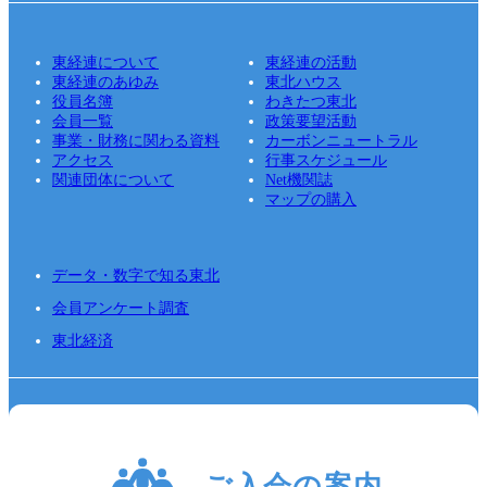
東経連について
東経連の活動
東経連のあゆみ
東北ハウス
役員名簿
わきたつ東北
会員一覧
政策要望活動
事業・財務に関わる資料
カーボンニュートラル
アクセス
行事スケジュール
関連団体について
Net機関誌
マップの購入
データ・数字で知る東北
会員アンケート調査
東北経済