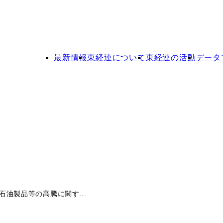
最新情報
東経連について
東経連の活動
データ
油製品等の高騰に関す...