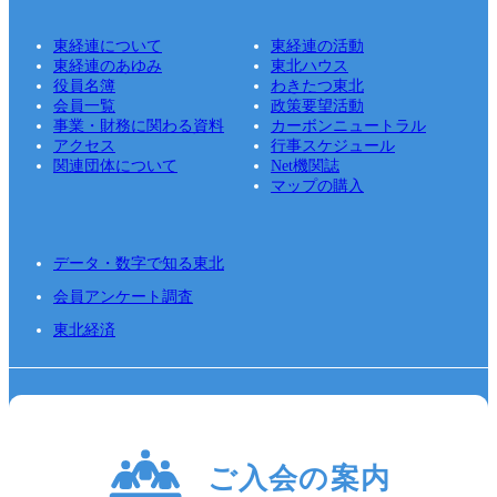
東経連について
東経連の活動
東経連のあゆみ
東北ハウス
役員名簿
わきたつ東北
会員一覧
政策要望活動
事業・財務に関わる資料
カーボンニュートラル
アクセス
行事スケジュール
関連団体について
Net機関誌
マップの購入
データ・数字で知る東北
会員アンケート調査
東北経済