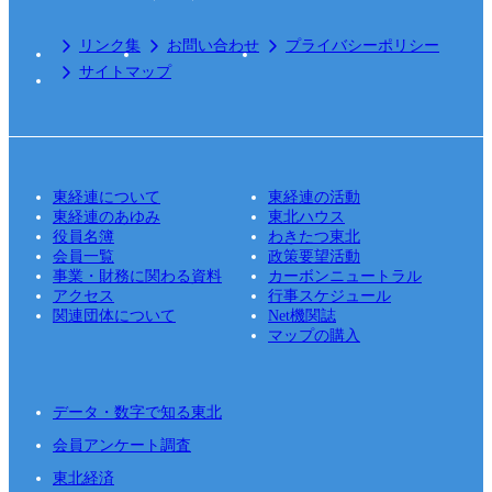
リンク集
お問い合わせ
プライバシーポリシー
サイトマップ
東経連について
東経連の活動
東経連のあゆみ
東北ハウス
役員名簿
わきたつ東北
会員一覧
政策要望活動
事業・財務に関わる資料
カーボンニュートラル
アクセス
行事スケジュール
関連団体について
Net機関誌
マップの購入
データ・数字で知る東北
会員アンケート調査
東北経済