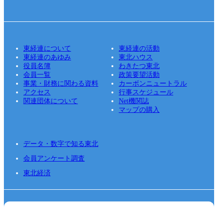
東経連について
東経連の活動
東経連のあゆみ
東北ハウス
役員名簿
わきたつ東北
会員一覧
政策要望活動
事業・財務に関わる資料
カーボンニュートラル
アクセス
行事スケジュール
関連団体について
Net機関誌
マップの購入
データ・数字で知る東北
会員アンケート調査
東北経済