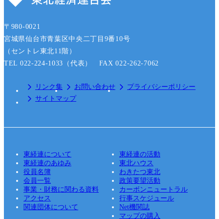
〒980-0021
宮城県仙台市青葉区中央二丁目9番10号
（セントレ東北11階）
TEL 022-224-1033（代表） FAX 022-262-7062
リンク集
お問い合わせ
プライバシーポリシー
サイトマップ
東経連について
東経連の活動
東経連のあゆみ
東北ハウス
役員名簿
わきたつ東北
会員一覧
政策要望活動
事業・財務に関わる資料
カーボンニュートラル
アクセス
行事スケジュール
関連団体について
Net機関誌
マップの購入