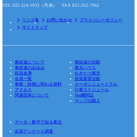
TEL 022-224-1033（代表） FAX 022-262-7062
リンク集
お問い合わせ
プライバシーポリシー
サイトマップ
東経連について
東経連の活動
東経連のあゆみ
東北ハウス
役員名簿
わきたつ東北
会員一覧
政策要望活動
事業・財務に関わる資料
カーボンニュートラル
アクセス
行事スケジュール
関連団体について
Net機関誌
マップの購入
データ・数字で知る東北
会員アンケート調査