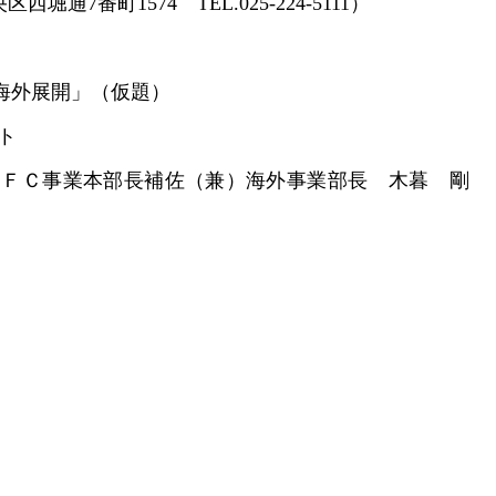
4 TEL.025-224-5111）
海外展開」（仮題）
ト
（兼）海外事業部長 木暮 剛