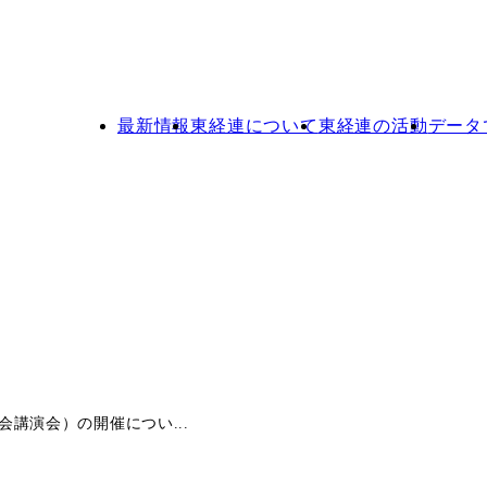
最新情報
東経連について
東経連の活動
データ
講演会）の開催につい...