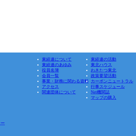
東経連について
東経連の活動
東経連のあゆみ
東北ハウス
役員名簿
わきたつ東北
会員一覧
政策要望活動
事業・財務に関わる資料
カーボンニュートラル
アクセス
行事スケジュール
関連団体について
Net機関誌
マップの購入
シー