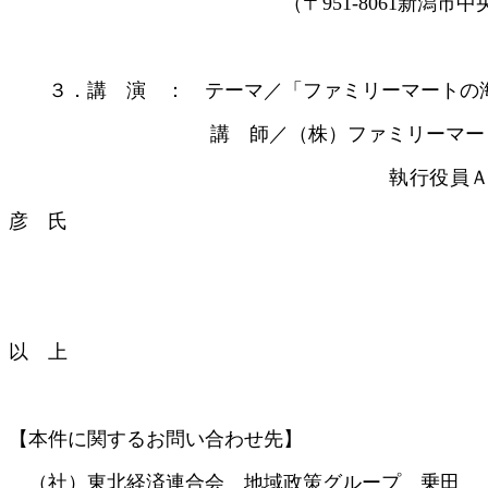
（〒951-8061新潟市中央区西堀通7番町157
３．講 演 ： テーマ／「ファミリーマートの
講 師／（株）ファミリーマー
執行役員ＡＦＣ事業本部長補佐
彦 氏
以 上
【本件に関するお問い合わせ先】
（社）東北経済連合会 地域政策グループ 乗田