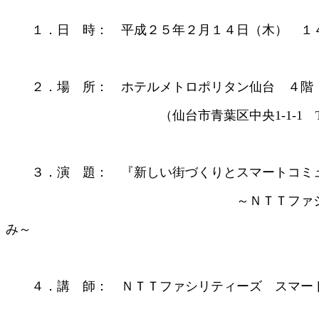
１．日 時： 平成２５年２月１４日（木） １４
２．場 所： ホテルメトロポリタン仙台 ４階
（仙台市青葉区中央1-1-1 TEL 022-
３．演 題： 『新しい街づくりとスマートコミ
～ＮＴＴファシリティーズにおけ
み～
４．講 師： ＮＴＴファシリティーズ スマー