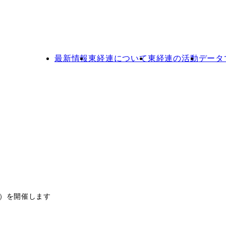
最新情報
東経連について
東経連の活動
データ
）を開催します