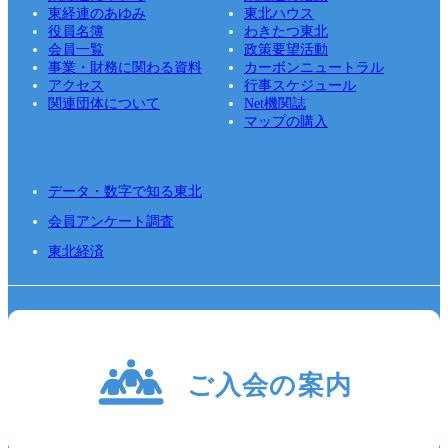
東経連のあゆみ
東北ハウス
役員名簿
わきたつ東北
会員一覧
政策要望活動
事業・財務に関わる資料
カーボンニュートラル
アクセス
行事スケジュール
関連団体について
Net機関誌
マップの購入
データ・数字で知る東北
会員アンケート調査
東北経済