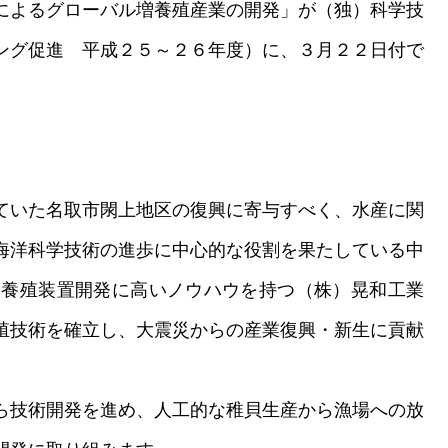
によるグローバル増養殖産業の開発」が（独）科学技
ング促進 平成２５～２６年度）に、３月２２日付で
ていた名取市閖上地区の復興に寄与すべく、水産に関
海洋科学技術の進歩に中心的な役割を果たしている中
に養殖装置開発に高いノウハウを持つ（株）晃和工業
殖技術を確立し、大震災からの産業復興・新生に貢献
ら技術開発を進め、人工的な稚貝生産から漁場への放