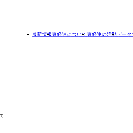
最新情報
東経連について
東経連の活動
データ
て