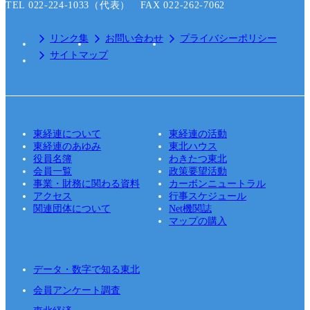
TEL 022-224-1033（代表） FAX 022-262-7062
リンク集
お問い合わせ
プライバシーポリシー
サイトマップ
東経連について
東経連の活動
東経連のあゆみ
東北ハウス
役員名簿
わきたつ東北
会員一覧
政策要望活動
事業・財務に関わる資料
カーボンニュートラル
アクセス
行事スケジュール
関連団体について
Net機関誌
マップの購入
データ・数字で知る東北
会員アンケート調査