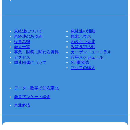
東経連について
東経連の活動
東経連のあゆみ
東北ハウス
役員名簿
わきたつ東北
会員一覧
政策要望活動
事業・財務に関わる資料
カーボンニュートラル
アクセス
行事スケジュール
関連団体について
Net機関誌
マップの購入
データ・数字で知る東北
会員アンケート調査
東北経済