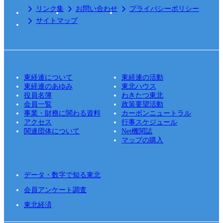
リンク集
お問い合わせ
プライバシーポリシー
サイトマップ
東経連について
東経連の活動
東経連のあゆみ
東北ハウス
役員名簿
わきたつ東北
会員一覧
政策要望活動
事業・財務に関わる資料
カーボンニュートラル
アクセス
行事スケジュール
関連団体について
Net機関誌
マップの購入
データ・数字で知る東北
会員アンケート調査
東北経済