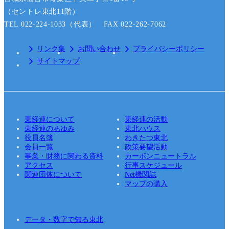
（セントレ東北11階）
TEL 022-224-1033（代表） FAX 022-262-7062
リンク集
お問い合わせ
プライバシーポリシー
サイトマップ
東経連について
東経連の活動
東経連のあゆみ
東北ハウス
役員名簿
わきたつ東北
会員一覧
政策要望活動
事業・財務に関わる資料
カーボンニュートラル
アクセス
行事スケジュール
関連団体について
Net機関誌
マップの購入
データ・数字で知る東北