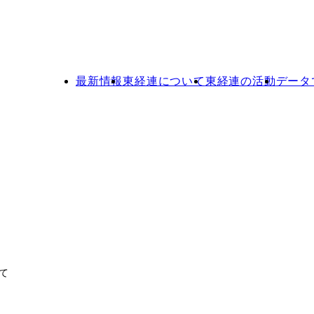
最新情報
東経連について
東経連の活動
データ
て