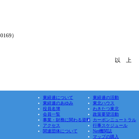
169）
以 上
東経連について
東経連の活動
東経連のあゆみ
東北ハウス
役員名簿
わきたつ東北
会員一覧
政策要望活動
事業・財務に関わる資料
カーボンニュートラル
アクセス
行事スケジュール
関連団体について
Net機関誌
マップの購入