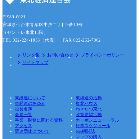
〒980-0021
宮城県仙台市青葉区中央二丁目9番10号
（セントレ東北11階）
TEL 022-224-1033（代表） FAX 022-262-7062
リンク集
お問い合わせ
プライバシーポリシー
サイトマップ
東経連について
東経連の活動
東経連のあゆみ
東北ハウス
役員名簿
わきたつ東北
会員一覧
政策要望活動
事業・財務に関わる資料
カーボンニュートラル
アクセス
行事スケジュール
関連団体について
Net機関誌
マップの購入