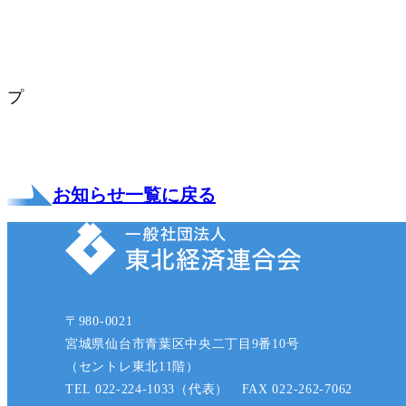
［お問い合
（一社）東北経済連
プ
TEL:022-39
お知らせ一覧に戻る
〒980-0021
宮城県仙台市青葉区中央二丁目9番10号
（セントレ東北11階）
TEL 022-224-1033（代表） FAX 022-262-7062