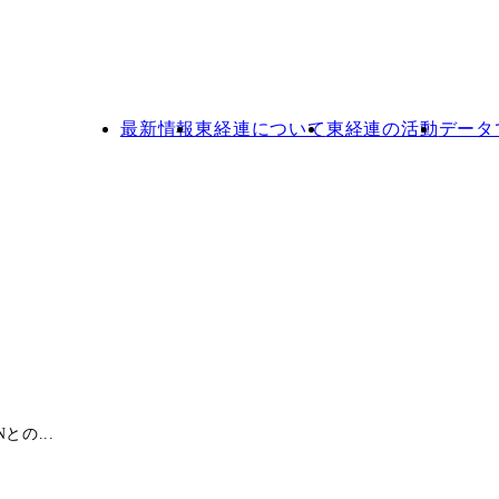
最新情報
東経連について
東経連の活動
データ
との...