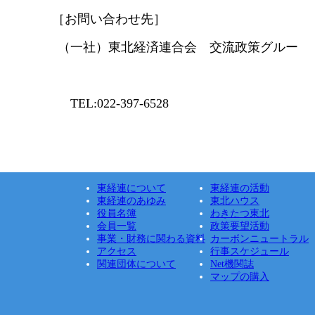
わせ先］
合会 交流政策グルー
7-6528
東経連について
東経連の活動
東経連のあゆみ
東北ハウス
役員名簿
わきたつ東北
会員一覧
政策要望活動
事業・財務に関わる資料
カーボンニュートラル
アクセス
行事スケジュール
関連団体について
Net機関誌
マップの購入