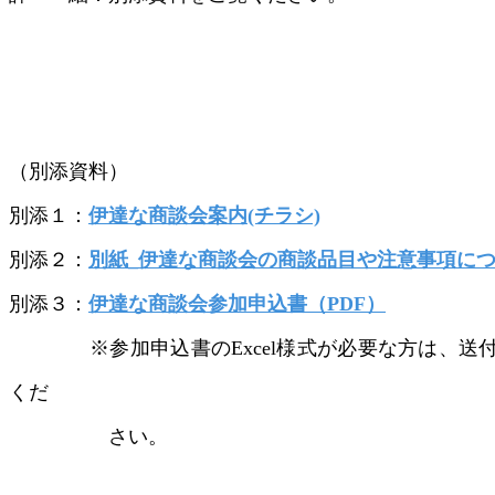
（別添資料）
別添１：
伊達な商談会案内(チラシ)
別添２：
別紙_伊達な商談会の商談品目や注意事項に
別添３：
伊達な商談会参加申込書（PDF）
※参加申込書のExcel様式が必要な方は、送付
くだ
さい。