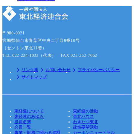
〒980-0021
宮城県仙台市青葉区中央二丁目9番10号
（セントレ東北11階）
TEL 022-224-1033（代表） FAX 022-262-7062
リンク集
お問い合わせ
プライバシーポリシー
サイトマップ
東経連について
東経連の活動
東経連のあゆみ
東北ハウス
役員名簿
わきたつ東北
会員一覧
政策要望活動
事業・財務に関わる資料
カーボンニュートラル