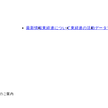
最新情報
東経連について
東経連の活動
データ
のご案内