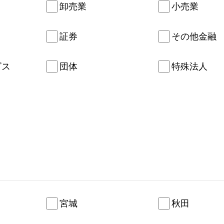
卸売業
小売業
証券
その他金融
ビス
団体
特殊法人
宮城
秋田