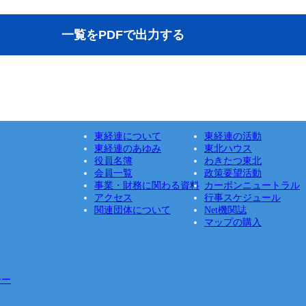
東経連について
東経連の活動
東経連のあゆみ
東北ハウス
役員名簿
わきたつ東北
会員一覧
政策要望活動
事業・財務に関わる資料
カーボンニュートラル
アクセス
行事スケジュール
関連団体について
Net機関誌
マップの購入
シー