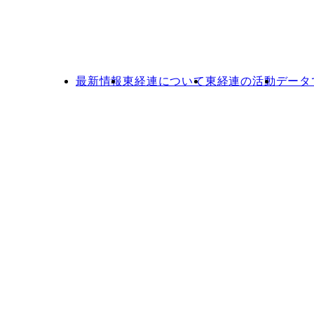
最新情報
東経連について
東経連の活動
データ