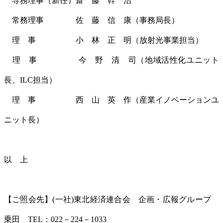
専務理事（新任）齋 藤 幹 治
常務理事 佐 藤 信 康（事務局長）
理 事 小 林 正 明（放射光事業担当）
理 事 今 野 清 司（地域活性化ユニット
長、ILC担当）
理 事 西 山 英 作（産業イノベーションユ
ニット長）
以 上
【ご照会先】(一社)東北経済連合会 企画・広報グループ
乗田 TEL：022－224－1033