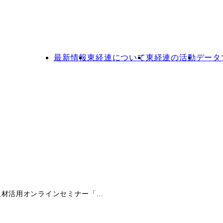
最新情報
東経連について
東経連の活動
データ
材活用オンラインセミナー「...