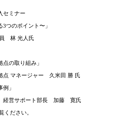
セミナー
つのポイント〜」
林 光人氏
の取り組み」
ネージャー 久米田 勝 氏
例」
サポート部長 加藤 寛氏
ください。