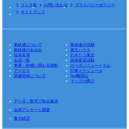
リンク集
お問い合わせ
プライバシーポリシー
サイトマップ
東経連について
東経連の活動
東経連のあゆみ
東北ハウス
役員名簿
わきたつ東北
会員一覧
政策要望活動
事業・財務に関わる資料
カーボンニュートラル
アクセス
行事スケジュール
関連団体について
Net機関誌
マップの購入
データ・数字で知る東北
会員アンケート調査
東北経済