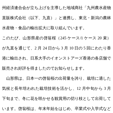
州経済連合会が立ち上げを主導した地域商社「九州農水産物
直販株式会社（以下、九直）」と連携し、東北・新潟の農林
水産物・食品の輸出拡大に取り組んでいます。
このたび、山形県産の啓翁桜（245 ケース/1 ケース 20 束）
が九直を通じて、2 月 24 日から 3 月 10 日の 5 回にわたり香
港に輸出され、日系大手のイオンストアーズ香港の各店舗で
販売され好評を得ましたのでお知らせします。
山形県は、日本一の啓翁桜の出荷量を誇り、栽培に適した
気候と長年培われた栽培技術を活かし、12 月中旬から 3 月
下旬まで、冬に花を咲かせる観賞用の切り枝として出荷して
います。啓翁桜は、年末年始をはじめ、卒業式や入学式など