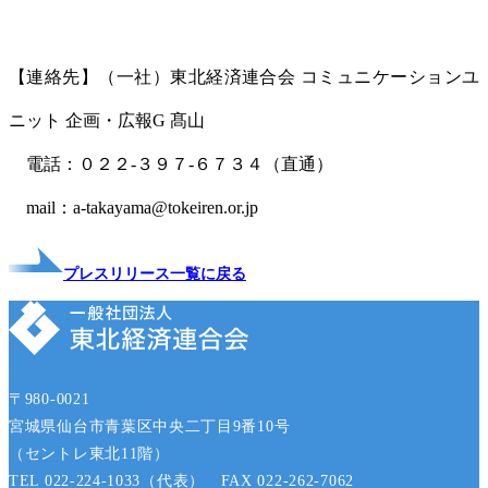
【連絡先】（一社）東北経済連合会 コミュニケーションユ
ニット 企画・広報G 髙山
電話：０２２-３９７-６７３４（直通）
mail：a-takayama@tokeiren.or.jp
プレスリリース一覧に戻る
〒980-0021
宮城県仙台市青葉区中央二丁目9番10号
（セントレ東北11階）
TEL 022-224-1033（代表） FAX 022-262-7062