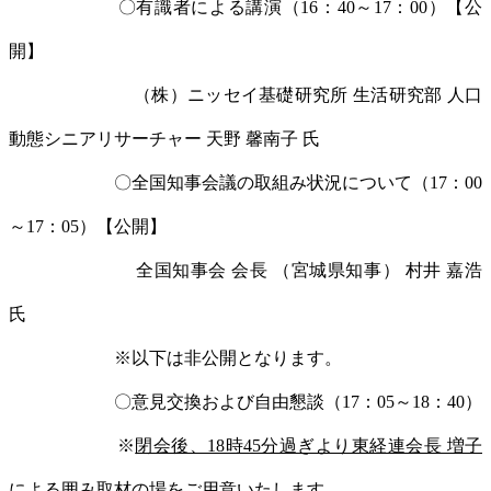
〇有識者による講演（16：40～17：00）【公
開】
（株）ニッセイ基礎研究所 生活研究部 人口
動態シニアリサーチャー 天野 馨南子 氏
〇全国知事会議の取組み状況について（17：00
～17：05）【公開】
全国知事会 会長 （宮城県知事） 村井 嘉浩
氏
※以下は非公開となります。
〇意見交換および自由懇談（17：05～18：40）
※
閉会後、18時45分過ぎより東経連会長 増子
による囲み取材の場をご用意いたします。