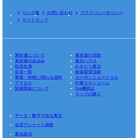
リンク集
お問い合わせ
プライバシーポリシー
サイトマップ
東経連について
東経連の活動
東経連のあゆみ
東北ハウス
役員名簿
わきたつ東北
会員一覧
政策要望活動
事業・財務に関わる資料
カーボンニュートラル
アクセス
行事スケジュール
関連団体について
Net機関誌
マップの購入
データ・数字で知る東北
会員アンケート調査
東北経済