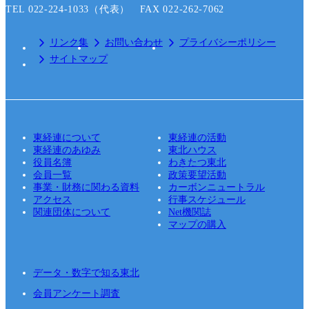
TEL 022-224-1033（代表） FAX 022-262-7062
リンク集
お問い合わせ
プライバシーポリシー
サイトマップ
東経連について
東経連の活動
東経連のあゆみ
東北ハウス
役員名簿
わきたつ東北
会員一覧
政策要望活動
事業・財務に関わる資料
カーボンニュートラル
アクセス
行事スケジュール
関連団体について
Net機関誌
マップの購入
データ・数字で知る東北
会員アンケート調査