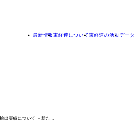
最新情報
東経連について
東経連の活動
データ
輸出実績について －新た...