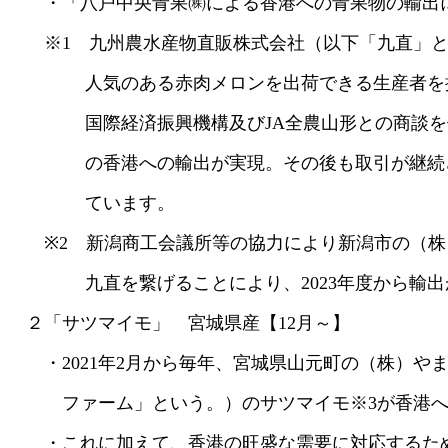
・「八戸中央青果㈱による香港への青果物の輸出につ
※1 九州農水産物直販株式会社（以下「九直」と
人気のある赤肉メロンを出荷できる生産者を探し
国際経済振興機構及びJA全農山形との商談を仲介
の香港への輸出が実現。その後も取引が継続され
ています。
※2 新潟商工会議所等の協力により新潟市の（株
九直を繋げることにより、2023年度から輸出
２「サツマイモ」 宮城県産【12月～】
・2021年2月から毎年、宮城県山元町の（株）や
ファーム」という。）のサツマイモ※3が香港へ
・これに加えて、香港の旺盛な需要に対応するため、J