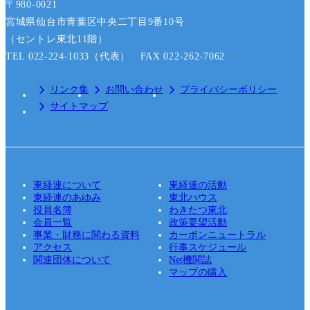
〒980-0021
宮城県仙台市青葉区中央二丁目9番10号
（セントレ東北11階）
TEL 022-224-1033（代表） FAX 022-262-7062
リンク集
お問い合わせ
プライバシーポリシー
サイトマップ
東経連について
東経連の活動
東経連のあゆみ
東北ハウス
役員名簿
わきたつ東北
会員一覧
政策要望活動
事業・財務に関わる資料
カーボンニュートラル
アクセス
行事スケジュール
関連団体について
Net機関誌
マップの購入