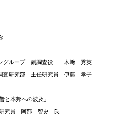
弥
グループ 副調査役 木﨑 秀英
究部 主任研究員 伊藤 孝子
響と本邦への波及」
研究員 阿部 智史 氏