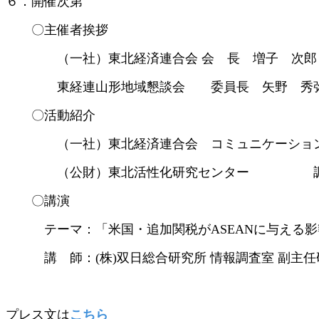
６．開催次第
〇主催者挨拶
（一社）東北経済連合会 会 長 増子 次郎
東経連山形地域懇談会 委員長 矢野 秀
〇活動紹介
（一社）東北経済連合会 コミュニケーション
（公財）東北活性化研究センター 調査研
〇講演
テーマ：「米国・追加関税がASEANに与える影
講 師：(株)双日総合研究所 情報調査室 副主任
プレス文は
こちら