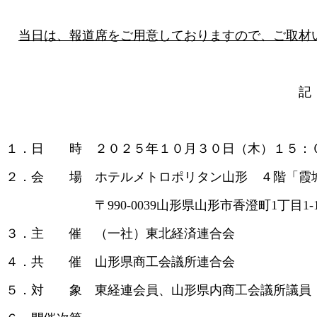
当日は、報道席をご用意しておりますので、ご取材
記
１．日 時 ２０２５年１０月３０日（木）１５：
２．会 場 ホテルメトロポリタン山形 ４階「霞
〒990-0039山形県山形市香澄町1丁目1-1 · 023
３．主 催 （一社）東北経済連合会
４．共 催 山形県商工会議所連合会
５．対 象 東経連会員、山形県内商工会議所議員