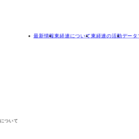
最新情報
東経連について
東経連の活動
データ
催について