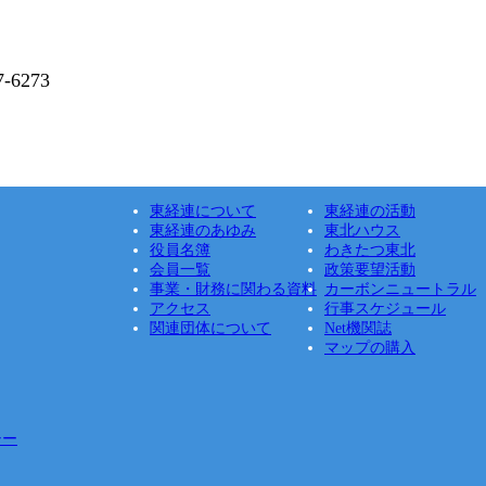
6273
東経連について
東経連の活動
東経連のあゆみ
東北ハウス
役員名簿
わきたつ東北
会員一覧
政策要望活動
事業・財務に関わる資料
カーボンニュートラル
アクセス
行事スケジュール
関連団体について
Net機関誌
マップの購入
シー