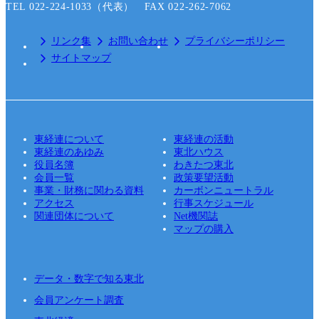
TEL 022-224-1033（代表） FAX 022-262-7062
リンク集
お問い合わせ
プライバシーポリシー
サイトマップ
東経連について
東経連の活動
東経連のあゆみ
東北ハウス
役員名簿
わきたつ東北
会員一覧
政策要望活動
事業・財務に関わる資料
カーボンニュートラル
アクセス
行事スケジュール
関連団体について
Net機関誌
マップの購入
データ・数字で知る東北
会員アンケート調査