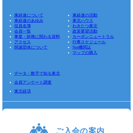
東経連について
東経連の活動
東経連のあゆみ
東北ハウス
役員名簿
わきたつ東北
会員一覧
政策要望活動
事業・財務に関わる資料
カーボンニュートラル
アクセス
行事スケジュール
関連団体について
Net機関誌
マップの購入
データ・数字で知る東北
会員アンケート調査
東北経済