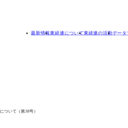
最新情報
東経連について
東経連の活動
データ
について（第38号）