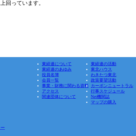
を上回っています。
東経連について
東経連の活動
東経連のあゆみ
東北ハウス
役員名簿
わきたつ東北
会員一覧
政策要望活動
事業・財務に関わる資料
カーボンニュートラル
アクセス
行事スケジュール
関連団体について
Net機関誌
マップの購入
シー