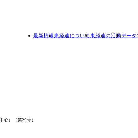
最新情報
東経連について
東経連の活動
データ
中心）（第29号）