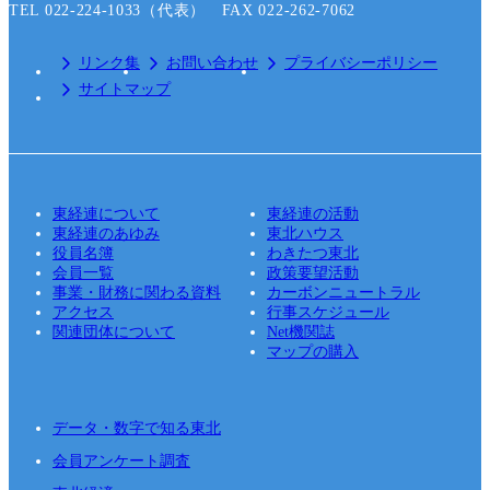
TEL 022-224-1033（代表） FAX 022-262-7062
リンク集
お問い合わせ
プライバシーポリシー
サイトマップ
東経連について
東経連の活動
東経連のあゆみ
東北ハウス
役員名簿
わきたつ東北
会員一覧
政策要望活動
事業・財務に関わる資料
カーボンニュートラル
アクセス
行事スケジュール
関連団体について
Net機関誌
マップの購入
データ・数字で知る東北
会員アンケート調査