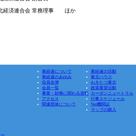
合会 常務理事 ほか
東経連について
東経連の活動
東経連のあゆみ
東北ハウス
役員名簿
わきたつ東北
会員一覧
政策要望活動
事業・財務に関わる資料
カーボンニュートラル
アクセス
行事スケジュール
関連団体について
Net機関誌
マップの購入
シー