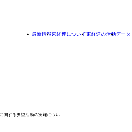
最新情報
東経連について
東経連の活動
データ
関する要望活動の実施につい...