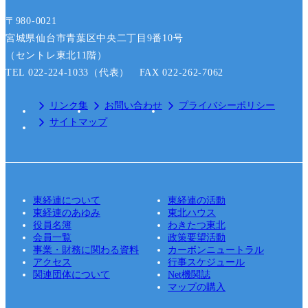
〒980-0021
宮城県仙台市青葉区中央二丁目9番10号
（セントレ東北11階）
TEL 022-224-1033（代表） FAX 022-262-7062
リンク集
お問い合わせ
プライバシーポリシー
サイトマップ
東経連について
東経連の活動
東経連のあゆみ
東北ハウス
役員名簿
わきたつ東北
会員一覧
政策要望活動
事業・財務に関わる資料
カーボンニュートラル
アクセス
行事スケジュール
関連団体について
Net機関誌
マップの購入