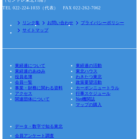
（セントレ東北11階）
TEL 022-224-1033（代表） FAX 022-262-7062
リンク集
お問い合わせ
プライバシーポリシー
サイトマップ
東経連について
東経連の活動
東経連のあゆみ
東北ハウス
役員名簿
わきたつ東北
会員一覧
政策要望活動
事業・財務に関わる資料
カーボンニュートラル
アクセス
行事スケジュール
関連団体について
Net機関誌
マップの購入
データ・数字で知る東北
会員アンケート調査