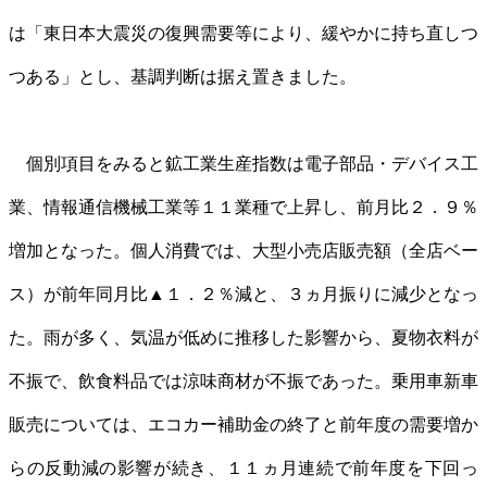
は「東日本大震災の復興需要等により、緩やかに持ち直しつ
つある」とし、基調判断は据え置きました。
個別項目をみると鉱工業生産指数は電子部品・デバイス工
業、情報通信機械工業等１１業種で上昇し、前月比２．９％
増加となった。個人消費では、大型小売店販売額（全店ベー
ス）が前年同月比▲１．２％減と、３ヵ月振りに減少となっ
た。雨が多く、気温が低めに推移した影響から、夏物衣料が
不振で、飲食料品では涼味商材が不振であった。乗用車新車
販売については、エコカー補助金の終了と前年度の需要増か
らの反動減の影響が続き、１１ヵ月連続で前年度を下回っ