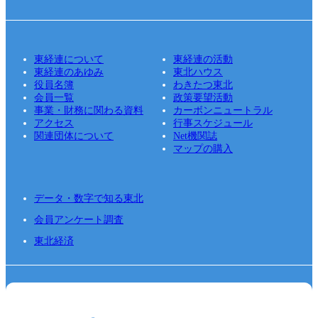
東経連について
東経連の活動
東経連のあゆみ
東北ハウス
役員名簿
わきたつ東北
会員一覧
政策要望活動
事業・財務に関わる資料
カーボンニュートラル
アクセス
行事スケジュール
関連団体について
Net機関誌
マップの購入
データ・数字で知る東北
会員アンケート調査
東北経済