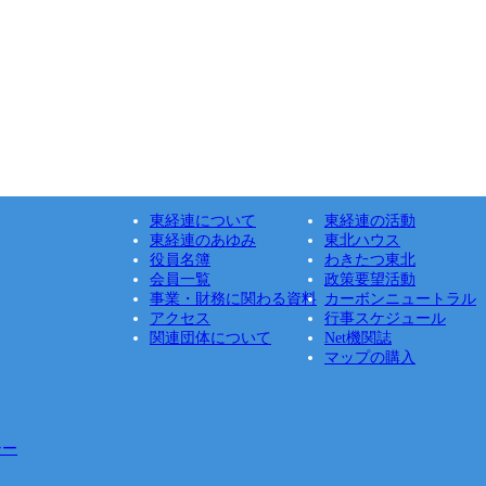
東経連について
東経連の活動
東経連のあゆみ
東北ハウス
役員名簿
わきたつ東北
会員一覧
政策要望活動
事業・財務に関わる資料
カーボンニュートラル
アクセス
行事スケジュール
関連団体について
Net機関誌
マップの購入
シー