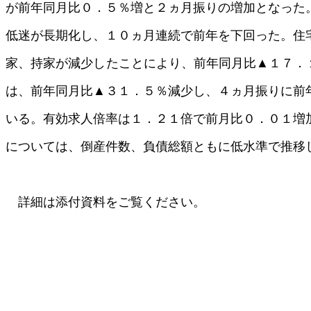
が前年同月比０．５％増と２ヵ月振りの増加となった
低迷が長期化し、１０ヵ月連続で前年を下回った。住
家、持家が減少したことにより、前年同月比▲１７．
は、前年同月比▲３１．５％減少し、４ヵ月振りに前
いる。有効求人倍率は１．２１倍で前月比０．０１増
については、倒産件数、負債総額ともに低水準で推移
詳細は添付資料をご覧ください。