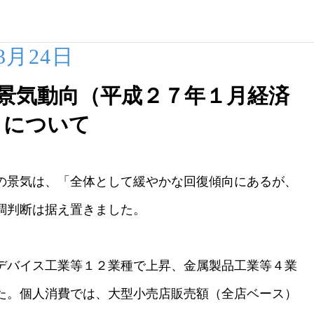
03月24日
景気動向（平成２７年１月経済
）について
の景気は、「全体として緩やかな回復傾向にあるが、
調判断は据え置きました。
デバイス工業等１２業種で上昇、金属製品工業等４業
た。個人消費では、大型小売店販売額（全店ベース）