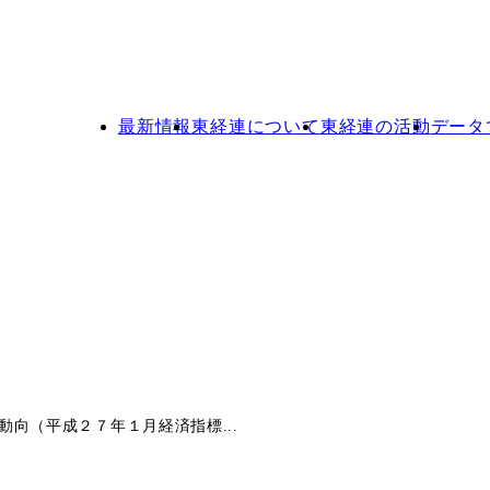
最新情報
東経連について
東経連の活動
データ
向（平成２７年１月経済指標...