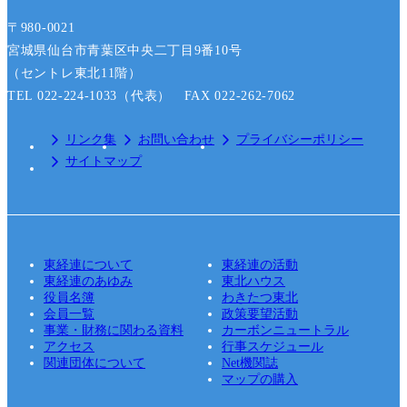
〒980-0021
宮城県仙台市青葉区中央二丁目9番10号
（セントレ東北11階）
TEL 022-224-1033（代表） FAX 022-262-7062
リンク集
お問い合わせ
プライバシーポリシー
サイトマップ
東経連について
東経連の活動
東経連のあゆみ
東北ハウス
役員名簿
わきたつ東北
会員一覧
政策要望活動
事業・財務に関わる資料
カーボンニュートラル
アクセス
行事スケジュール
関連団体について
Net機関誌
マップの購入