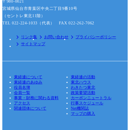
〒980-0021
宮城県仙台市青葉区中央二丁目9番10号
（セントレ東北11階）
TEL 022-224-1033（代表） FAX 022-262-7062
リンク集
お問い合わせ
プライバシーポリシー
サイトマップ
東経連について
東経連の活動
東経連のあゆみ
東北ハウス
役員名簿
わきたつ東北
会員一覧
政策要望活動
事業・財務に関わる資料
カーボンニュートラル
アクセス
行事スケジュール
関連団体について
Net機関誌
マップの購入